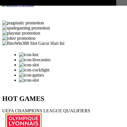
DOWNLOAD ANDROID APK
HOT GAMES
UEFA CHAMPIONS LEAGUE QUALIFIERS