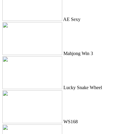
AE Sexy
Mahjong Win 3
Lucky Snake Wheel
WS168