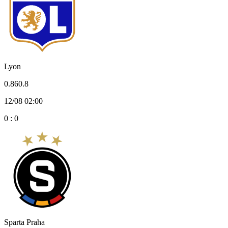
Lyon
0.86
0.8
12/08 02:00
0 : 0
Sparta Praha