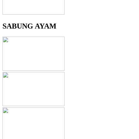
SABUNG AYAM