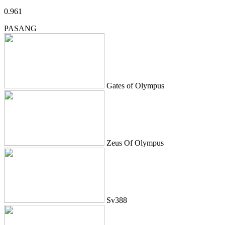
0.96
1
PASANG
Gates of Olympus
Zeus Of Olympus
Sv388