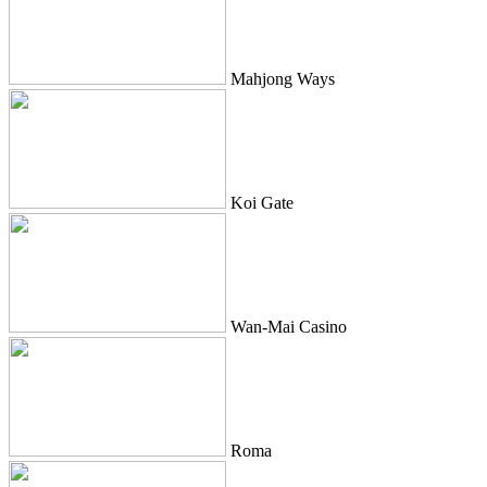
Mahjong Ways
Koi Gate
Wan-Mai Casino
Roma