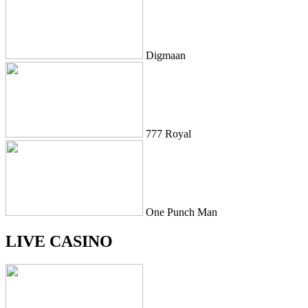
Digmaan
777 Royal
One Punch Man
LIVE CASINO