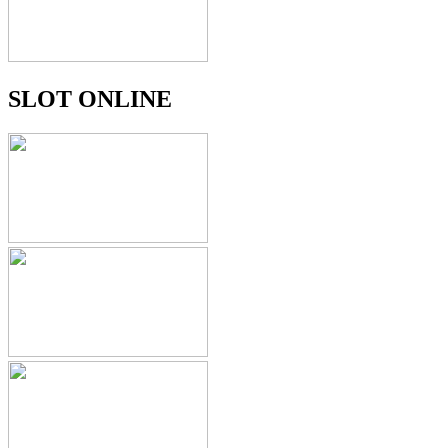
SLOT ONLINE